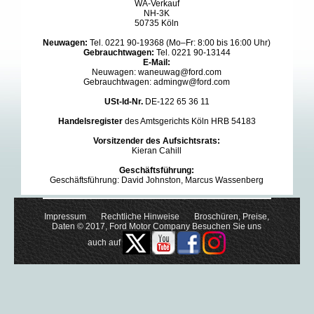
WA-Verkauf
NH-3K
50735 Köln
Neuwagen:
Tel. 0221 90-19368 (Mo–Fr: 8:00 bis 16:00 Uhr)
Gebrauchtwagen:
Tel. 0221 90-13144
E-Mail:
Neuwagen:
waneuwag@ford.com
Gebrauchtwagen:
admingw@ford.com
USt-Id-Nr.
DE-122 65 36 11
Handelsregister
des Amtsgerichts Köln HRB 54183
Vorsitzender des Aufsichtsrats:
Kieran Cahill
Geschäftsführung:
Geschäftsführung: David Johnston, Marcus Wassenberg
Impressum
Rechtliche Hinweise
Broschüren, Preise,
Daten
© 2017, Ford Motor Company Besuchen Sie uns
auch auf